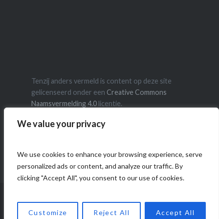
Tenzij anders vermeld is content op deze site
gelicenseerd onder een
Creative Commons
Naamsvermelding 4.0
licentie.
We value your privacy
We use cookies to enhance your browsing experience, serve
personalized ads or content, and analyze our traffic. By
clicking "Accept All", you consent to our use of cookies.
Ondersteund door WordPress
|
Thema: Dyad door
Customize
Reject All
Accept All
WordPress.com
.