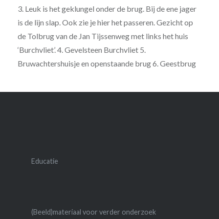
3. Leuk is het geklungel onder de brug. Bij de ene jager
is de lijn slap. Ook zie je hier het passeren. Gezicht op
de Tolbrug van de Jan Tijssenweg met links het huis
‘Burchvliet’. 4. Gevelsteen Burchvliet 5.
Bruwachtershuisje en openstaande brug 6. Geestbrug
Educatie
(Beeld)materiaal voor verder onderzoek