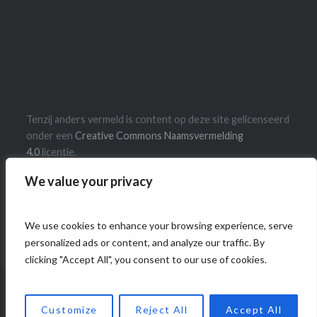
Tenzij anders vermeld is content op deze site gelicenseerd
onder een
Creative Commons Naamsvermelding
4.0
licentie.
We value your privacy
We use cookies to enhance your browsing experience, serve
personalized ads or content, and analyze our traffic. By
clicking "Accept All", you consent to our use of cookies.
Ondersteund door WordPress
|
Thema: Dyad door
Customize
Reject All
Accept All
WordPress.com
.