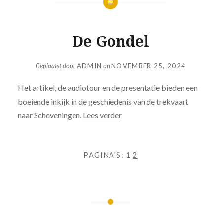
De Gondel
Geplaatst door
ADMIN
on
NOVEMBER 25, 2024
Het artikel, de audiotour en de presentatie bieden een
boeiende inkijk in de geschiedenis van de trekvaart
naar Scheveningen.
Lees verder
PAGINA'S:
1
2
Bericht