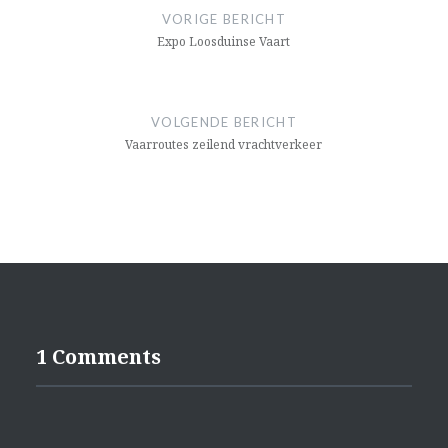
navigatie
VORIGE BERICHT
Expo Loosduinse Vaart
VOLGENDE BERICHT
Vaarroutes zeilend vrachtverkeer
1 Comments