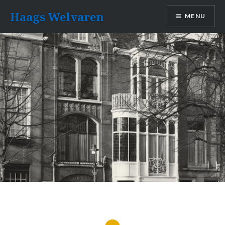
Naar
Haags Welvaren
MENU
de
inhoud
springen