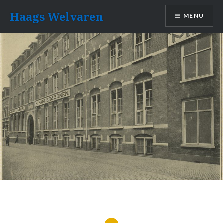
Naar
Haags Welvaren
MENU
de
inhoud
springen