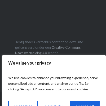
Tenzij anders vermeld is content op deze site
gelicenseerd onder een
Creative Commons
Naamsvermelding 4.0
licentie.
We value your privacy
We use cookies to enhance your browsing experience, serve
personalized ads or content, and analyze our traffic. By
clicking "Accept All", you consent to our use of cookies.
Ondersteund door WordPress
|
Thema: Dyad door
Customize
Reject All
Accept All