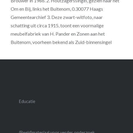
Brouwer in 1986. 2. Houtzagerssingel, gezien naar het
Om en Bij, links het Buitenom, 0.30077 Haags
Gemeentearchief 3. Deze zwart-witfoto, naar
schatting uit circa 1915, toont een voormalige
meubelfabriek van H. Pander en Zonen aan het
Buitenom, voorheen bekend als Zuid-binnensingel
Educatie
(Beeld)materiaal voor verder onderzoek