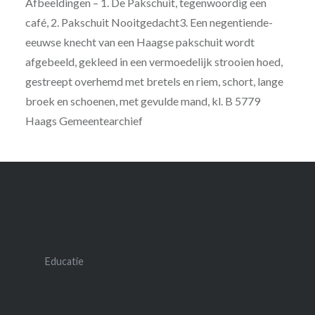
Afbeeldingen – 1. De Pakschuit, tegenwoordig een
café, 2. Pakschuit Nooitgedacht3. Een negentiende-
eeuwse knecht van een Haagse pakschuit wordt
afgebeeld, gekleed in een vermoedelijk strooien hoed,
gestreept overhemd met bretels en riem, schort, lange
broek en schoenen, met gevulde mand, kl. B 5779
Haags Gemeentearchief
Educatie