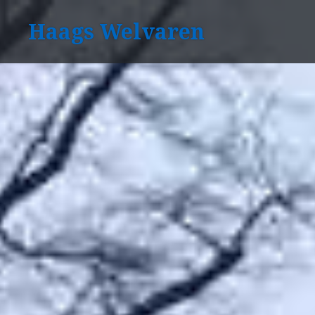
Naar
Haags Welvaren
de
inhoud
springen