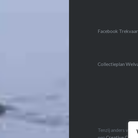
Facebook Trekvaar
Collectieplan Wel
Tenzij anders verme
een
Creative Comm