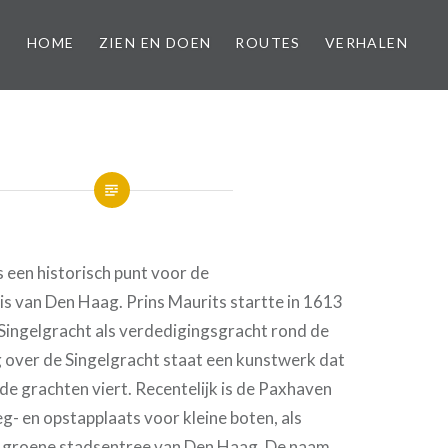
HOME
ZIEN EN DOEN
ROUTES
VERHALEN
s een historisch punt voor de
s van Den Haag. Prins Maurits startte in 1613
 Singelgracht als verdedigingsgracht rond de
g over de Singelgracht staat een kunstwerk dat
de grachten viert. Recentelijk is de Paxhaven
g- en opstapplaats voor kleine boten, als
 groene stadsentree van Den Haag. De naam