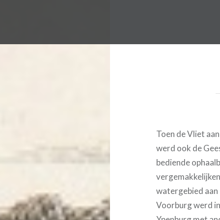
Toen de Vliet aa
werd ook de Gee
bediende ophaalb
vergemakkelijken
watergebied aan 
Voorburg werd in
Ypenburg met and