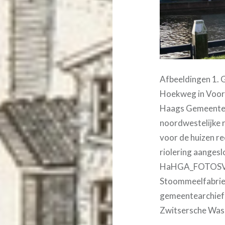
Afbeeldingen 1. G
Hoekweg in Voorb
Haags Gemeentea
noordwestelijke 
voor de huizen r
riolering aangesl
HaHGA_FOTOSVBG
Stoommeelfabriek
gemeentearchief k
Zwitsersche Wasc