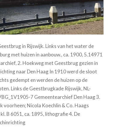
eestbrug in Rijswijk. Links van het water de
urg met huizen in aanbouw., ca. 1900, 5.14971
rchief, 2. Hoekweg met Geestbrug gezien in
richting naar Den Haag In 1910 werd de sloot
echts gedempt en werden de huizen op de
oten. Links de Geestbrugkade Rijswijk, NL-
_1V1905-7 Gemeentearchief Den Haag 3.
 voorheen; Nicola Koechlin & Co. Haags
l. B 6051, ca. 1895, lithografie 4. De
hinrichting